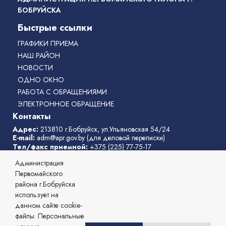
БОБРУЙСКА
Быстрые ссылки
ГРАФИКИ ПРИЕМА
НАШ РАЙОН
НОВОСТИ
ОДНО ОКНО
РАБОТА С ОБРАЩЕНИЯМИ
ЭЛЕКТРОННОЕ ОБРАЩЕНИЕ
Контакты
Адрес:
213810 г.Бобруйск, ул.Ульяновская 54/24
E-mail:
adm@apr.gov.by
(для деловой переписки)
Тел/факс приемной:
+375 (225) 77-75-17
Телефон горячей линии:
77-75-31
Администрация
Режим работы администрации
: с 8:00 до 17:00, перерыв с
13:00 до 14:00
Первомайского
выходные дни:
суббота, воскресенье
района г.Бобруйска
Телефоны службы «одно окно»
:
77-75-11
,
77-75-04
использует на
данном сайте cookie-
© 2026 Администрация Первомайского района г. Бобруйска,
файлы. Персональные
Официальный сайт.