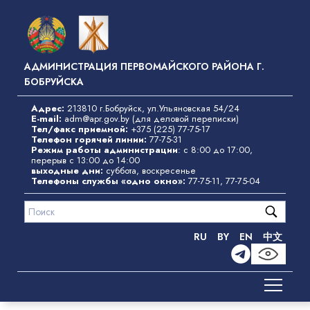
Перейти
к
основному
содержанию
АДМИНИСТРАЦИЯ ПЕРВОМАЙСКОГО РАЙОНА Г.
БОБРУЙСКА
Адрес:
213810 г.Бобруйск, ул.Ульяновская 54/24
E-mail:
adm@apr.gov.by
(для деловой переписки)
Тел/факс приемной:
+375 (225) 77-75-17
Телефон горячей линии:
77-75-31
Режим работы администрации
: с 8:00 до 17:00,
перерыв с 13:00 до 14:00
выходные дни:
суббота, воскресенье
Телефоны службы «одно окно»
:
77-75-11
,
77-75-04
RU
BY
EN
中文