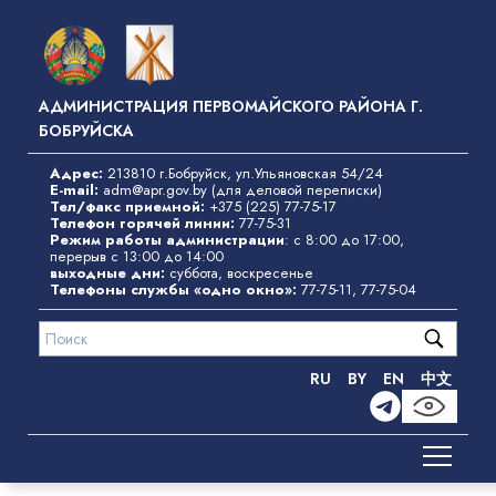
Перейти
к
основному
содержанию
АДМИНИСТРАЦИЯ ПЕРВОМАЙСКОГО РАЙОНА Г.
БОБРУЙСКА
Адрес:
213810 г.Бобруйск, ул.Ульяновская 54/24
E-mail:
adm@apr.gov.by
(для деловой переписки)
Тел/факс приемной:
+375 (225) 77-75-17
Телефон горячей линии:
77-75-31
Режим работы администрации
: с 8:00 до 17:00,
перерыв с 13:00 до 14:00
выходные дни:
суббота, воскресенье
Телефоны службы «одно окно»
:
77-75-11
,
77-75-04
RU
BY
EN
中文