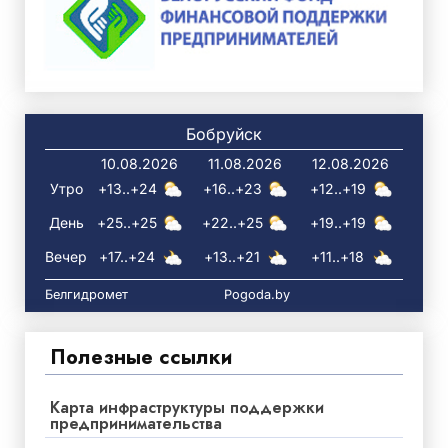
Бобруйск
10.08.2026
11.08.2026
12.08.2026
Утро
+13..+24
+16..+23
+12..+19
День
+25..+25
+22..+25
+19..+19
Вечер
+17..+24
+13..+21
+11..+18
Белгидромет
Pogoda.by
Полезные ссылки
Карта инфраструктуры поддержки
предпринимательства