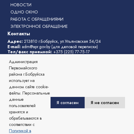
НОВОСТИ
ОДНО ОКНО
РАБОТА С ОБРАЩЕНИЯМИ
ЭЛЕКТРОННОЕ ОБРАЩЕНИЕ
Контакты
Адрес:
213810 г.Бобруйск, ул.Ульяновская 54/24
E-mail:
adm@apr.gov.by
(для деловой переписки)
Тел/факс приемной:
+375 (225) 77-75-17
Телефон горячей линии:
77-75-31
Администрация
Режим работы администрации
: с 8:00 до 17:00, перерыв с
13:00 до 14:00
Первомайского
выходные дни:
суббота, воскресенье
района г.Бобруйска
Телефоны службы «одно окно»
:
77-75-11
,
77-75-04
использует на
данном сайте cookie-
© 2026 Администрация Первомайского района г. Бобруйска,
файлы. Персональные
Официальный сайт.
данные
Сайт зарегистрирован в Государственном регистре информационных
Я согласен
Я не согласен
пользователей
ресурсов Республики Беларусь. № 7822542482 от 09.04.2025г.
хранятся и
Разработка и сопровождение
Могилевский региональный информационный центр
обрабатываются в
соответствии с
Политикой в