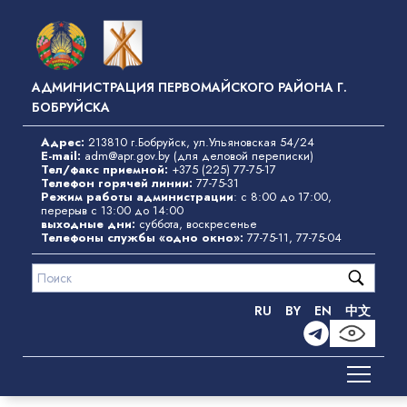
Перейти
к
основному
содержанию
АДМИНИСТРАЦИЯ ПЕРВОМАЙСКОГО РАЙОНА Г.
БОБРУЙСКА
Адрес:
213810 г.Бобруйск, ул.Ульяновская 54/24
E-mail:
adm@apr.gov.by
(для деловой переписки)
Тел/факс приемной:
+375 (225) 77-75-17
Телефон горячей линии:
77-75-31
Режим работы администрации
: с 8:00 до 17:00,
перерыв с 13:00 до 14:00
выходные дни:
суббота, воскресенье
Телефоны службы «одно окно»
:
77-75-11
,
77-75-04
RU
BY
EN
中文