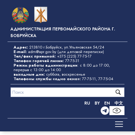
Перейти
к
основному
содержанию
АДМИНИСТРАЦИЯ ПЕРВОМАЙСКОГО РАЙОНА Г.
БОБРУЙСКА
Адрес:
213810 г.Бобруйск, ул.Ульяновская 54/24
E-mail:
adm@apr.gov.by
(для деловой переписки)
Тел/факс приемной:
+375 (225) 77-75-17
Телефон горячей линии:
77-75-31
Режим работы администрации
: с 8:00 до 17:00,
перерыв с 13:00 до 14:00
выходные дни:
суббота, воскресенье
Телефоны службы «одно окно»
:
77-75-11
,
77-75-04
RU
BY
EN
中文