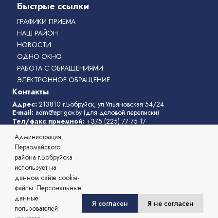
Быстрые ссылки
ГРАФИКИ ПРИЕМА
НАШ РАЙОН
НОВОСТИ
ОДНО ОКНО
РАБОТА С ОБРАЩЕНИЯМИ
ЭЛЕКТРОННОЕ ОБРАЩЕНИЕ
Контакты
Адрес:
213810 г.Бобруйск, ул.Ульяновская 54/24
E-mail:
adm@apr.gov.by
(для деловой переписки)
Тел/факс приемной:
+375 (225) 77-75-17
Телефон горячей линии:
77-75-31
Администрация
Режим работы администрации
: с 8:00 до 17:00, перерыв с
13:00 до 14:00
Первомайского
выходные дни:
суббота, воскресенье
района г.Бобруйска
Телефоны службы «одно окно»
:
77-75-11
,
77-75-04
использует на
данном сайте cookie-
© 2026 Администрация Первомайского района г. Бобруйска,
файлы. Персональные
Официальный сайт.
данные
Сайт зарегистрирован в Государственном регистре информационных
Я согласен
Я не согласен
пользователей
ресурсов Республики Беларусь. № 7822542482 от 09.04.2025г.