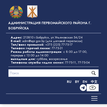
Перейти
к
основному
содержанию
АДМИНИСТРАЦИЯ ПЕРВОМАЙСКОГО РАЙОНА Г.
БОБРУЙСКА
Адрес:
213810 г.Бобруйск, ул.Ульяновская 54/24
E-mail:
adm@apr.gov.by
(для деловой переписки)
Тел/факс приемной:
+375 (225) 77-75-17
Телефон горячей линии:
77-75-31
Режим работы администрации
: с 8:00 до 17:00,
перерыв с 13:00 до 14:00
выходные дни:
суббота, воскресенье
Телефоны службы «одно окно»
:
77-75-11
,
77-75-04
RU
BY
EN
中文