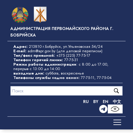
Перейти
к
основному
содержанию
АДМИНИСТРАЦИЯ ПЕРВОМАЙСКОГО РАЙОНА Г.
БОБРУЙСКА
Адрес:
213810 г.Бобруйск, ул.Ульяновская 54/24
E-mail:
adm@apr.gov.by
(для деловой переписки)
Тел/факс приемной:
+375 (225) 77-75-17
Телефон горячей линии:
77-75-31
Режим работы администрации
: с 8:00 до 17:00,
перерыв с 13:00 до 14:00
выходные дни:
суббота, воскресенье
Телефоны службы «одно окно»
:
77-75-11
,
77-75-04
RU
BY
EN
中文