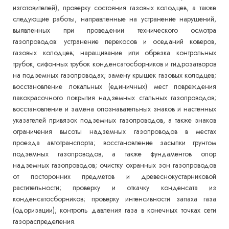
изготовителей), проверку состояния газовых колодцев, а также
следующие работы, направленные на устранение нарушений,
выявленных при проведении технического осмотра
газопроводов: устранение перекосов и оседаний коверов,
газовых колодцев; наращивание или обрезка контрольных
трубок, сифонных трубок конденсатосборников и гидрозатворов
на подземных газопроводах; замену крышек газовых колодцев;
восстановление локальных (единичных) мест повреждения
лакокрасочного покрытия надземных стальных газопроводов;
восстановление и замена опознавательных знаков и настенных
указателей привязок подземных газопроводов, а также знаков
ограничения высоты надземных газопроводов в местах
проезда автотранспорта; восстановление засыпки грунтом
подземных газопроводов, а также фундаментов опор
надземных газопроводов; очистку охранных зон газопроводов
от посторонних предметов и древеснокустарниковой
растительности; проверку и откачку конденсата из
конденсатосборников; проверку интенсивности запаха газа
(одоризации); контроль давления газа в конечных точках сети
газораспределения.