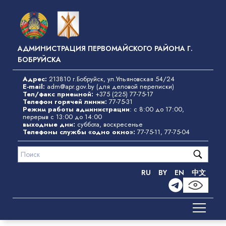
Перейти
к
основному
содержанию
АДМИНИСТРАЦИЯ ПЕРВОМАЙСКОГО РАЙОНА Г.
БОБРУЙСКА
Адрес:
213810 г.Бобруйск, ул.Ульяновская 54/24
E-mail:
adm@apr.gov.by
(для деловой переписки)
Тел/факс приемной:
+375 (225) 77-75-17
Телефон горячей линии:
77-75-31
Режим работы администрации
: с 8:00 до 17:00,
перерыв с 13:00 до 14:00
выходные дни:
суббота, воскресенье
Телефоны службы «одно окно»
:
77-75-11
,
77-75-04
RU
BY
EN
中文