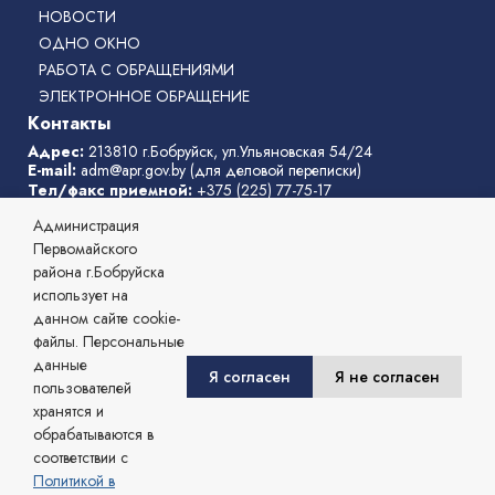
НОВОСТИ
ОДНО ОКНО
РАБОТА С ОБРАЩЕНИЯМИ
ЭЛЕКТРОННОЕ ОБРАЩЕНИЕ
Контакты
Адрес:
213810 г.Бобруйск, ул.Ульяновская 54/24
E-mail:
adm@apr.gov.by
(для деловой переписки)
Тел/факс приемной:
+375 (225) 77-75-17
Телефон горячей линии:
77-75-31
Администрация
Режим работы администрации
: с 8:00 до 17:00, перерыв с
13:00 до 14:00
Первомайского
выходные дни:
суббота, воскресенье
района г.Бобруйска
Телефоны службы «одно окно»
:
77-75-11
,
77-75-04
использует на
данном сайте cookie-
© 2026 Администрация Первомайского района г. Бобруйска,
файлы. Персональные
Официальный сайт.
данные
Сайт зарегистрирован в Государственном регистре информационных
Я согласен
Я не согласен
пользователей
ресурсов Республики Беларусь. № 7822542482 от 09.04.2025г.
хранятся и
Разработка и сопровождение
обрабатываются в
Могилевский региональный информационный центр
соответствии с
Политикой в