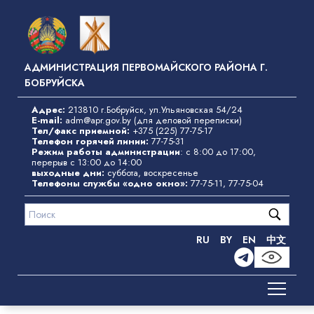
Перейти
к
основному
содержанию
АДМИНИСТРАЦИЯ ПЕРВОМАЙСКОГО РАЙОНА Г.
БОБРУЙСКА
Адрес:
213810 г.Бобруйск, ул.Ульяновская 54/24
E-mail:
adm@apr.gov.by
(для деловой переписки)
Тел/факс приемной:
+375 (225) 77-75-17
Телефон горячей линии:
77-75-31
Режим работы администрации
: с 8:00 до 17:00,
перерыв с 13:00 до 14:00
выходные дни:
суббота, воскресенье
Телефоны службы «одно окно»
:
77-75-11
,
77-75-04
RU
BY
EN
中文