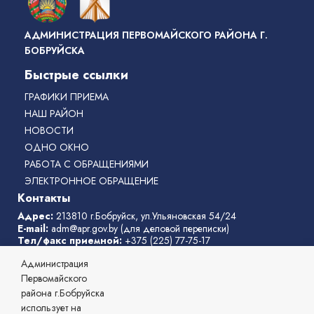
АДМИНИСТРАЦИЯ ПЕРВОМАЙСКОГО РАЙОНА Г.
БОБРУЙСКА
Быстрые ссылки
ГРАФИКИ ПРИЕМА
НАШ РАЙОН
НОВОСТИ
ОДНО ОКНО
РАБОТА С ОБРАЩЕНИЯМИ
ЭЛЕКТРОННОЕ ОБРАЩЕНИЕ
Контакты
Адрес:
213810 г.Бобруйск, ул.Ульяновская 54/24
E-mail:
adm@apr.gov.by
(для деловой переписки)
Тел/факс приемной:
+375 (225) 77-75-17
Телефон горячей линии:
77-75-31
Администрация
Режим работы администрации
: с 8:00 до 17:00, перерыв с
13:00 до 14:00
Первомайского
выходные дни:
суббота, воскресенье
района г.Бобруйска
Телефоны службы «одно окно»
:
77-75-11
,
77-75-04
использует на