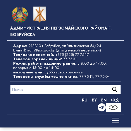
Перейти
к
основному
содержанию
АДМИНИСТРАЦИЯ ПЕРВОМАЙСКОГО РАЙОНА Г.
БОБРУЙСКА
Адрес:
213810 г.Бобруйск, ул.Ульяновская 54/24
E-mail:
adm@apr.gov.by
(для деловой переписки)
Тел/факс приемной:
+375 (225) 77-75-17
Телефон горячей линии:
77-75-31
Режим работы администрации
: с 8:00 до 17:00,
перерыв с 13:00 до 14:00
выходные дни:
суббота, воскресенье
Телефоны службы «одно окно»
:
77-75-11
,
77-75-04
RU
BY
EN
中文