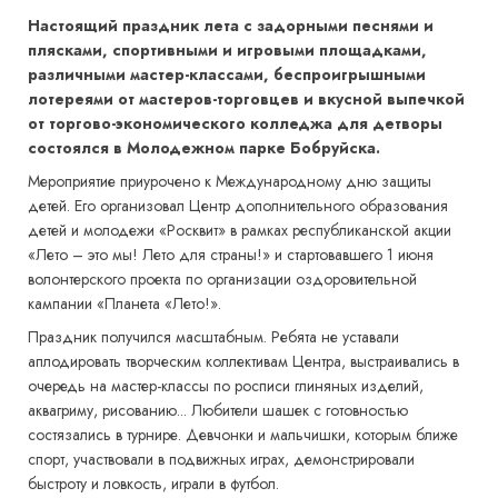
Настоящий праздник лета с задорными песнями и
плясками, спортивными и игровыми площадками,
различными мастер-классами, беспроигрышными
лотереями от мастеров-торговцев и вкусной выпечкой
от торгово-экономического колледжа для детворы
состоялся в Молодежном парке Бобруйска.
Мероприятие приурочено к Международному дню защиты
детей. Его организовал Центр дополнительного образования
детей и молодежи «Росквит» в рамках республиканской акции
«Лето – это мы! Лето для страны!» и стартовавшего 1 июня
волонтерского проекта по организации оздоровительной
кампании «Планета «Лето!».
Праздник получился масштабным. Ребята не уставали
аплодировать творческим коллективам Центра, выстраивались в
очередь на мастер-классы по росписи глиняных изделий,
аквагриму, рисованию... Любители шашек с готовностью
состязались в турнире. Девчонки и мальчишки, которым ближе
спорт, участвовали в подвижных играх, демонстрировали
быстроту и ловкость, играли в футбол.