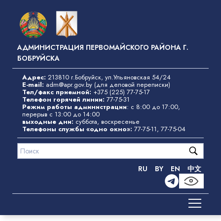
Перейти
к
основному
содержанию
АДМИНИСТРАЦИЯ ПЕРВОМАЙСКОГО РАЙОНА Г.
БОБРУЙСКА
Адрес:
213810 г.Бобруйск, ул.Ульяновская 54/24
E-mail:
adm@apr.gov.by
(для деловой переписки)
Тел/факс приемной:
+375 (225) 77-75-17
Телефон горячей линии:
77-75-31
Режим работы администрации
: с 8:00 до 17:00,
перерыв с 13:00 до 14:00
выходные дни:
суббота, воскресенье
Телефоны службы «одно окно»
:
77-75-11
,
77-75-04
RU
BY
EN
中文