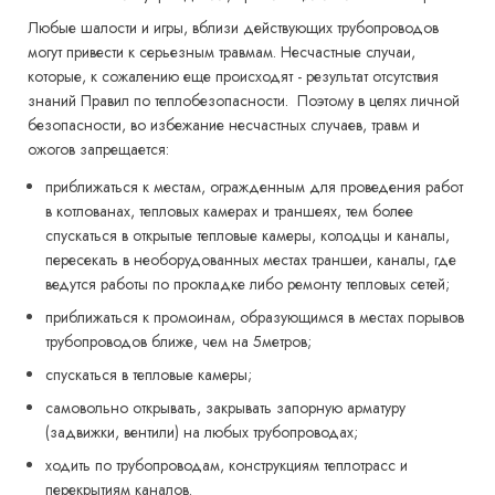
Любые шалости и игры, вблизи действующих трубопроводов
могут привести к серьезным травмам. Несчастные случаи,
которые, к сожалению еще происходят - результат отсутствия
знаний Правил по теплобезопасности. Поэтому в целях личной
безопасности, во избежание несчастных случаев, травм и
ожогов запрещается:
приближаться к местам, огражденным для проведения работ
в котлованах, тепловых камерах и траншеях, тем более
спускаться в открытые тепловые камеры, колодцы и каналы,
пересекать в необорудованных местах траншеи, каналы, где
ведутся работы по прокладке либо ремонту тепловых сетей;
приближаться к промоинам, образующимся в местах порывов
трубопроводов ближе, чем на 5метров;
спускаться в тепловые камеры;
самовольно открывать, закрывать запорную арматуру
(задвижки, вентили) на любых трубопроводах;
ходить по трубопроводам, конструкциям теплотрасс и
перекрытиям каналов.