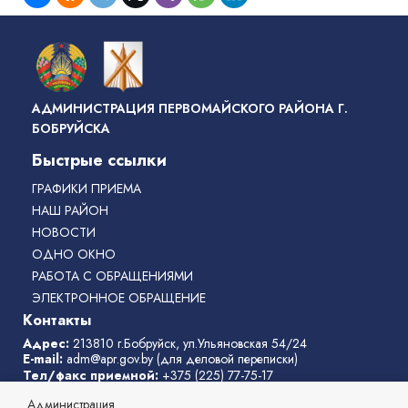
АДМИНИСТРАЦИЯ ПЕРВОМАЙСКОГО РАЙОНА Г.
БОБРУЙСКА
Быстрые ссылки
ГРАФИКИ ПРИЕМА
НАШ РАЙОН
НОВОСТИ
ОДНО ОКНО
РАБОТА С ОБРАЩЕНИЯМИ
ЭЛЕКТРОННОЕ ОБРАЩЕНИЕ
Контакты
Адрес:
213810 г.Бобруйск, ул.Ульяновская 54/24
E-mail:
adm@apr.gov.by
(для деловой переписки)
Тел/факс приемной:
+375 (225) 77-75-17
Телефон горячей линии:
77-75-31
Администрация
Режим работы администрации
: с 8:00 до 17:00, перерыв с