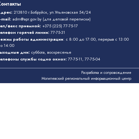
Контакты
Адрес:
213810 г.Бобруйск, ул.Ульяновская 54/24
-mail:
adm@apr.gov.by
(для деловой переписки)
ел/факс приемной:
+375 (225) 77-75-17
елефон горячей линии:
77-75-31
ежим работы администрации
: с 8:00 до 17:00, перерыв с 13:00
о 14:00
ыходные дни:
суббота, воскресенье
елефоны службы «одно окно»
:
77-75-11
,
77-75-04
Разработка и сопровождение
Могилевский региональный информационный центр