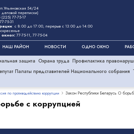
 ул.Ульяновская 54/24
 деловой переписки)
 (225) 77-75-17
77-75-31
рации
: с 8:00 до 17:00, перерыв с 13:00 до 14:00
оскресенье
 окно»
:
77-75-11
,
77-75-04
НАШ РАЙОН
НОВОСТИ
ОДНО ОКНО
РАБ
иальная защита
Охрана труда
Профилактика правонаруш
епутат Палаты представителей Национального собрания
Закон Республики Беларусь О борьб
ссия по противодействию коррупции
борьбе с коррупцией