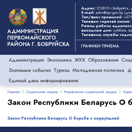
Перейти
Адрес:
213810 г.Бобруйск,
к
E-mail:
adm@apr.gov.by
(для
основному
Тел/факс приемной:
+375
Телефон горячей линии:
содержанию
Режим работы админист
АДМИНИСТРАЦИЯ
выходные дни:
суббота, в
Телефоны службы «одно
ПЕРВОМАЙСКОГО
РАЙОНА Г. БОБРУЙСКА
Основная
ГРАФИКИ ПРИЕМА
Категории
Администрация
Экономика
ЖКХ
навигация
Образование
Соц
Значимые события
Туризм
Молодежная политика
Д
Единый день информирования
Главная
Социальная защита
Управление социальной защиты
Коми
Закон Республики Беларусь О 
Закон Республики Беларусь О борьбе с коррупцией