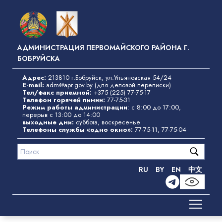
Перейти
к
основному
содержанию
АДМИНИСТРАЦИЯ ПЕРВОМАЙСКОГО РАЙОНА Г.
БОБРУЙСКА
Адрес:
213810 г.Бобруйск, ул.Ульяновская 54/24
E-mail:
adm@apr.gov.by
(для деловой переписки)
Тел/факс приемной:
+375 (225) 77-75-17
Телефон горячей линии:
77-75-31
Режим работы администрации
: с 8:00 до 17:00,
перерыв с 13:00 до 14:00
выходные дни:
суббота, воскресенье
Телефоны службы «одно окно»
:
77-75-11
,
77-75-04
RU
BY
EN
中文