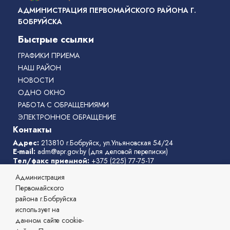
АДМИНИСТРАЦИЯ ПЕРВОМАЙСКОГО РАЙОНА Г.
БОБРУЙСКА
Быстрые ссылки
ГРАФИКИ ПРИЕМА
НАШ РАЙОН
НОВОСТИ
ОДНО ОКНО
РАБОТА С ОБРАЩЕНИЯМИ
ЭЛЕКТРОННОЕ ОБРАЩЕНИЕ
Контакты
Адрес:
213810 г.Бобруйск, ул.Ульяновская 54/24
E-mail:
adm@apr.gov.by
(для деловой переписки)
Тел/факс приемной:
+375 (225) 77-75-17
Телефон горячей линии:
77-75-31
Администрация
Режим работы администрации
: с 8:00 до 17:00, перерыв с
13:00 до 14:00
Первомайского
выходные дни:
суббота, воскресенье
района г.Бобруйска
Телефоны службы «одно окно»
:
77-75-11
,
77-75-04
использует на
данном сайте cookie-
© 2026 Администрация Первомайского района г. Бобруйска,