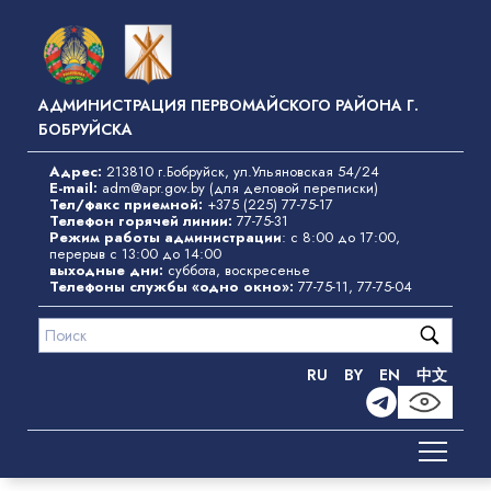
Перейти
к
основному
содержанию
АДМИНИСТРАЦИЯ ПЕРВОМАЙСКОГО РАЙОНА Г.
БОБРУЙСКА
Адрес:
213810 г.Бобруйск, ул.Ульяновская 54/24
E-mail:
adm@apr.gov.by
(для деловой переписки)
Тел/факс приемной:
+375 (225) 77-75-17
Телефон горячей линии:
77-75-31
Режим работы администрации
: с 8:00 до 17:00,
перерыв с 13:00 до 14:00
выходные дни:
суббота, воскресенье
Телефоны службы «одно окно»
:
77-75-11
,
77-75-04
RU
BY
EN
中文