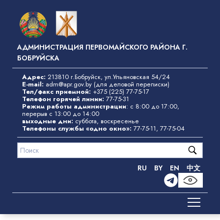
Перейти
к
основному
содержанию
АДМИНИСТРАЦИЯ ПЕРВОМАЙСКОГО РАЙОНА Г.
БОБРУЙСКА
Адрес:
213810 г.Бобруйск, ул.Ульяновская 54/24
E-mail:
adm@apr.gov.by
(для деловой переписки)
Тел/факс приемной:
+375 (225) 77-75-17
Телефон горячей линии:
77-75-31
Режим работы администрации
: с 8:00 до 17:00,
перерыв с 13:00 до 14:00
выходные дни:
суббота, воскресенье
Телефоны службы «одно окно»
:
77-75-11
,
77-75-04
RU
BY
EN
中文