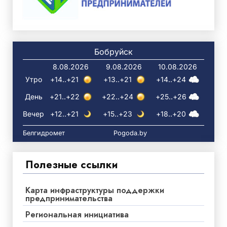
Бобруйск
8.08.2026
9.08.2026
10.08.2026
Утро
+14..+21
+13..+21
+14..+24
День
+21..+22
+22..+24
+25..+26
Вечер
+12..+21
+15..+23
+18..+20
Белгидромет
Pogoda.by
Полезные ссылки
Карта инфраструктуры поддержки
предпринимательства
Региональная инициатива