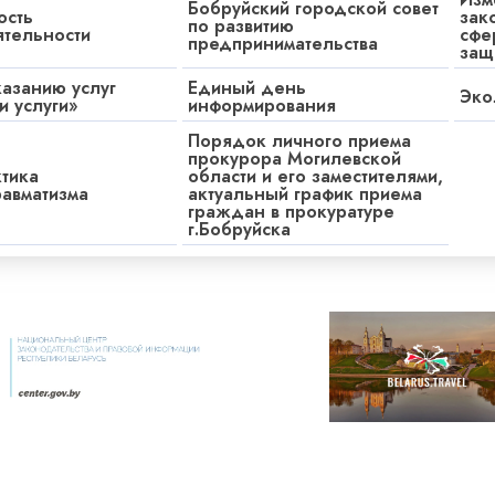
Бобруйский городской совет
ость
зак
по развитию
тельности
сфе
предпринимательства
защ
казанию услуг
Единый день
Эко
и услуги»
информирования
Порядок личного приема
прокурора Могилевской
тика
области и его заместителями,
равматизма
актуальный график приема
граждан в прокуратуре
г.Бобруйска