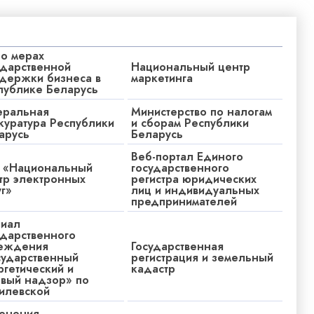
 о мерах
ударственной
Национальный центр
держки бизнеса в
маркетинга
публике Беларусь
еральная
Министерство по налогам
куратура Республики
и сборам Республики
арусь
Беларусь
Веб-портал Единого
 «Национальный
государственного
тр электронных
регистра юридических
уг»
лиц и индивидуальных
предпринимателей
иал
ударственного
еждения
Государственная
сударственный
регистрация и земельный
ргетический и
кадастр
овый надзор» по
илевской
енения