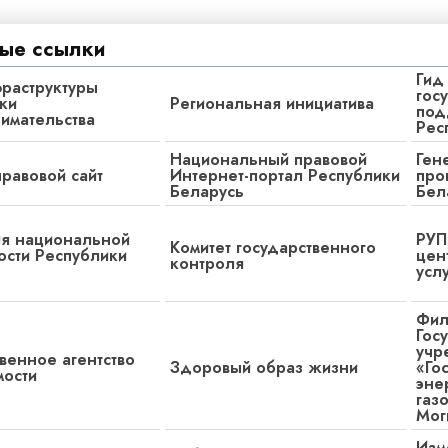
ые ссылки
Гид
фраструктуры
гос
ки
Региональная инициатива
под
имательства
Рес
Национальный правовой
Ген
правовой сайт
Интернет-портал Республики
про
Беларусь
Бел
я национальной
РУП
Комитет государственного
ости Республики
цен
контроля
усл
Фил
Гос
учр
венное агентство
Здоровый образ жизни
«Го
ости
эне
газ
Мог
Изм