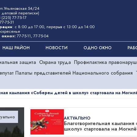
 ул.Ульяновская 54/24
 деловой переписки)
 (225) 77-75-17
77-75-31
рации
: с 8:00 до 17:00, перерыв с 13:00 до 14:00
оскресенье
 окно»
:
77-75-11
,
77-75-04
НАШ РАЙОН
НОВОСТИ
ОДНО ОКНО
РАБ
иальная защита
Охрана труда
Профилактика правонаруш
епутат Палаты представителей Национального собрания
Соберем детей в школу» стартовала на Могилёвщине
Медспр
туально
АКТУАЛЬНО
Благотворительная кампания 
школу» стартовала на Могил