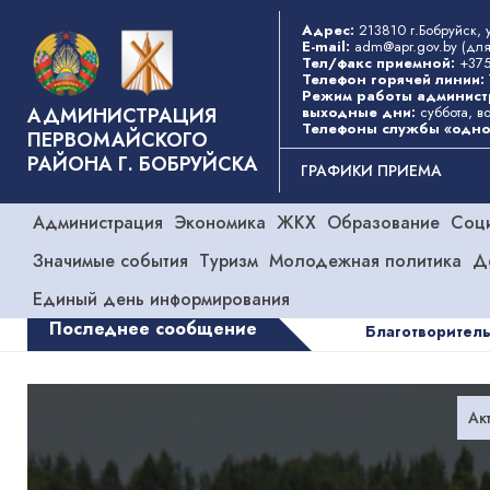
Перейти
Адрес:
213810 г.Бобруйск,
к
E-mail:
adm@apr.gov.by
(для
основному
Тел/факс приемной:
+375
Телефон горячей линии:
содержанию
Режим работы админист
АДМИНИСТРАЦИЯ
выходные дни:
суббота, в
Телефоны службы «одно
ПЕРВОМАЙСКОГО
РАЙОНА Г. БОБРУЙСКА
Основная
ГРАФИКИ ПРИЕМА
Категории
Администрация
Экономика
ЖКХ
навигация
Образование
Соц
Значимые события
Туризм
Молодежная политика
Д
Единый день информирования
Последнее сообщение
Благотворительная кампания «
Ак