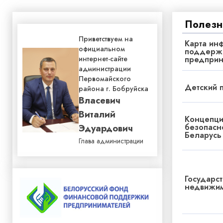
Полезн
Приветствуем на
Карта ин
официальном
поддерж
предприн
интернет-сайте
администрации
Первомайского
Детский 
района г. Бобруйска
Власевич
Виталий
Концепци
безопасн
Эдуардович
Беларусь
Глава администрации
Государст
недвижим