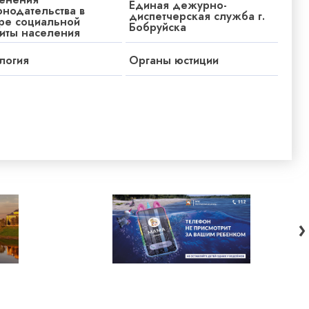
Единая дежурно-
онодательства в
диспетчерская служба г.
ре социальной
Бобруйска
иты населения
логия
Органы юстиции
›