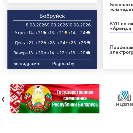
Безопасн
жизнедея
Бобруйск
КУП по о
8.08.2026
9.08.2026
10.08.2026
«Аренда 
Утро
+14..+21
+13..+21
+14..+24
День
+21..+22
+23..+24
+25..+26
Профилак
электрот
Вечер
+13..+20
+14..+22
+18..+20
Белгидромет
Pogoda.by
‹